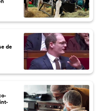
on
se de
co-
nt-