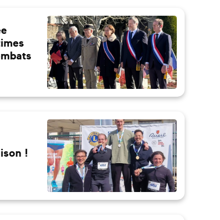
ée
times
combats
ison !