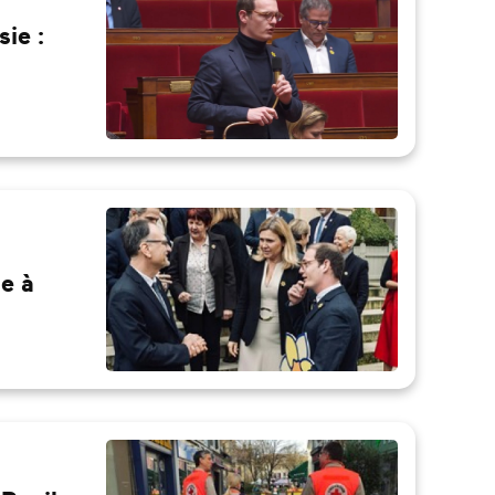
sie :
ie à