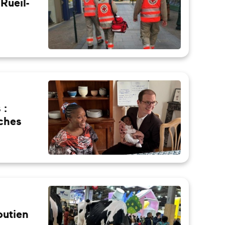
Rueil-
 :
rches
outien